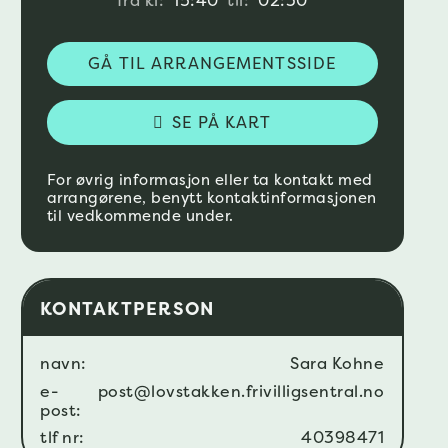
fra kl:
15:40
til:
02:30
GÅ TIL ARRANGEMENTSSIDE
SE PÅ KART
For øvrig informasjon eller ta kontakt med
arrangørene, benytt kontaktinformasjonen
til vedkommende under.
KONTAKTPERSON
navn:
Sara Kohne
e-
post@lovstakken.frivilligsentral.no
post:
tlf nr:
40398471