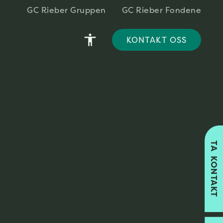
GC Rieber Gruppen
GC Rieber Fondene
accessibility
KONTAKT OSS
TA KONTAKT