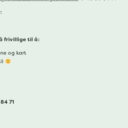
:
rivillige til å:
ne og kart
til
 84 71