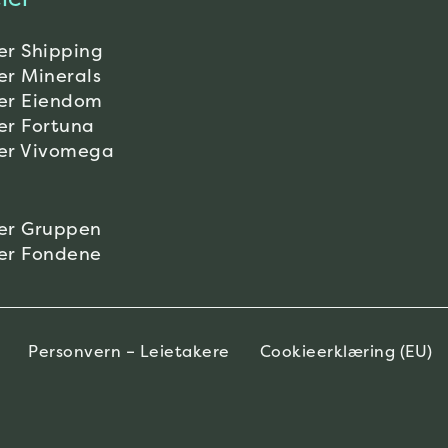
er Shipping
er Minerals
er Eiendom
er Fortuna
er Vivomega
er Gruppen
er Fondene
Personvern – Leietakere
Cookieerklæring (EU)