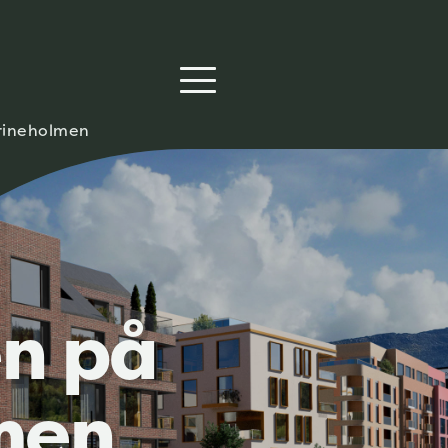
rineholmen
en på
men