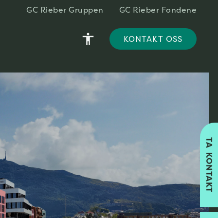
GC Rieber Gruppen
GC Rieber Fondene
accessibility
KONTAKT OSS
TA KONTAKT