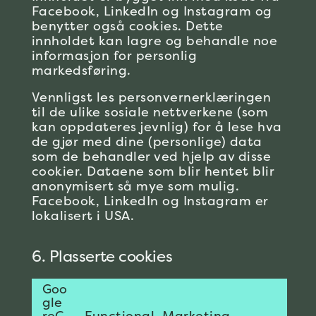
Facebook, LinkedIn og Instagram og
benytter også cookies. Dette
innholdet kan lagre og behandle noe
informasjon for personlig
markedsføring.
Vennligst les personvernerklæringen
til de ulike sosiale nettverkene (som
kan oppdateres jevnlig) for å lese hva
de gjør med dine (personlige) data
som de behandler ved hjelp av disse
cookier. Dataene som blir hentet blir
anonymisert så mye som mulig.
Facebook, LinkedIn og Instagram er
lokalisert i USA.
6. Plasserte cookies
Goo
gle
Consent
reC
Functional, Marketing