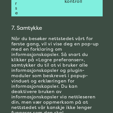
kontroll
r
to
s
service
e
diverse
7. Samtykke
Når du besøker nettstedet vårt for
første gang, vil vi vise deg en pop-up
med en forklaring om
informasjonskapsler. Så snart du
klikker på «Lagre preferanser»,
samtykker du til at vi bruker alle
informasjonskapsler og plugin-
moduler som beskrevet i popup-
vinduet og erklæringen for
informasjonskapsler. Du kan
deaktivere bruken av
informasjonskapsler via nettleseren
din, men vær oppmerksom på at
nettstedet vår kanskje ikke lenger
fungerer som den skal.