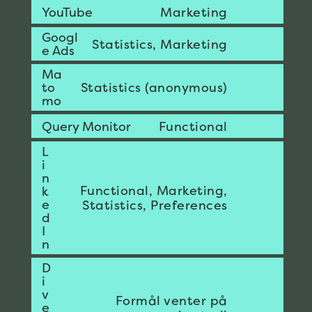
google-
Consent
YouTube
Marketing
service
maps
to
vimeo
Googl
service
Consent
Statistics, Marketing
e Ads
youtube
to
service
Ma
Consent
google-
to
Statistics (anonymous)
mo
to
ads
service
Consent
Query Monitor
Functional
matomo
to
L
service
i
query-
n
monitor
Functional, Marketing,
k
Consent
e
Statistics, Preferences
to
d
service
I
linkedin
n
D
i
v
Formål venter på
Consent
e