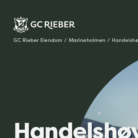
GC Rieber Eiendom
/
Marineholmen
/
Handels­h
Handelshøy