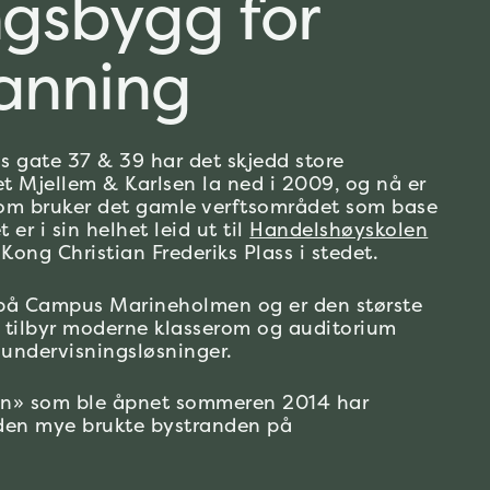
ngsbygg for
anning
s gate 37 & 39 har det skjedd store
tet Mjellem & Karlsen la ned i 2009, og nå er
om bruker det gamle verftsområdet som base
er i sin helhet leid ut til
Handelshøyskolen
Kong Christian Frederiks Plass i stedet.
på Campus Marineholmen og er den største
e tilbyr moderne klasserom og auditorium
 undervisningsløsninger.
n» som ble åpnet sommeren 2014 har
 den mye brukte bystranden på