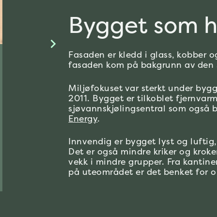
Bygget som h
Fasaden er kledd i glass, kobber 
Områdeleder
fasaden kom på bakgrunn av den sp
Marineholmen
Eirik Haugsdal
Miljøfokuset var sterkt under by
2011. Bygget er tilkoblet fjernvarm
sjøvannskjølingsentral som også b
Energy
.
Innvendig er bygget lyst og lufti
Det er også mindre kriker og kroke
eirik.haugsdal@gcrieber.com
vekk i mindre grupper. Fra kantine
Send e-post
på uteområdet er det benket for o
930 18 107