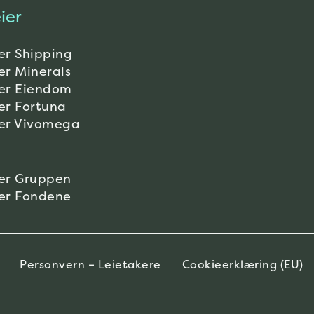
ier
er Shipping
er Minerals
er Eiendom
er Fortuna
er Vivomega
er Gruppen
er Fondene
Personvern – Leietakere
Cookieerklæring (EU)