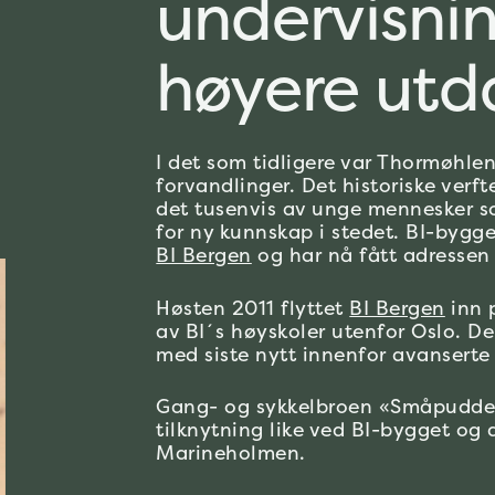
undervisni
høyere utd
I det som tidligere var Thormøhlen
forvandlinger. Det historiske verf
det tusenvis av unge mennesker s
for ny kunnskap i stedet. BI-bygget 
BI Bergen
og har nå fått adressen 
Høsten 2011 flyttet
BI Bergen
inn 
av BI´s høyskoler utenfor Oslo. D
med siste nytt innenfor avanserte
Gang- og sykkelbroen «Småpudde
tilknytning like ved BI-bygget og
Marineholmen.