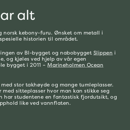
ar alt
og norsk kebony-furu. Ønsket om metall i
Markedssjef
esielle historien til området.
Marineholmen
Torbjørn Eide
ggingen av BI-bygget og nabobygget
Slippen
i
e, og kjøles ved hjelp av vår egen
le bygget i 2011 –
Marineholmen Ocean
g, med stor takhøyde og mange tumleplasser.
r med sitteplasser hvor man kan stikke seg
torbjorn.eide@gcrieber.com
n har studentene en fantastisk fjordutsikt, og
Send e-post
pphold like ved vannflaten.
905 65 097