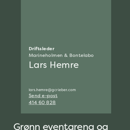
Driftsleder
Mark
Marineholmen & Bontelabo
Mar
Lars Hemre
To
lars.hemre@gcrieber.com
torbj
Send e-post
Send
414 60 828
905 
Grønn eventarena og