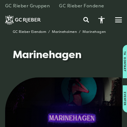
GC Rieber Gruppen
GC Rieber Fondene
accessibility
GC Rieber Eiendom
/
Marineholmen
/
Marinehagen
Marinehagen
TA KONTAKT
EVENTER