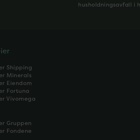
husholdningsavfall i h
ier
er Shipping
er Minerals
er Eiendom
er Fortuna
er Vivomega
er Gruppen
er Fondene