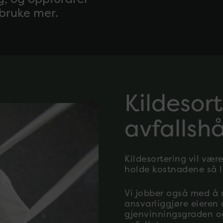
mbruke mer.
Kildesor
avfallsh
Kildesortering vil være
holde kostnadene så 
Vi jobber også med å 
ansvarliggjøre eieren 
gjenvinningsgraden og