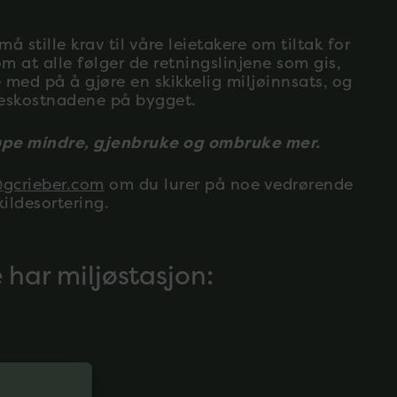
å stille krav til våre leietakere om tiltak for
om at alle følger de retningslinjene som gis,
re med på å gjøre en skikkelig miljøinnsats, og
leskostnadene på bygget.
kjøpe mindre, gjenbruke og ombruke mer.
@gcrieber.com
om du lurer på noe vedrørende
ildesortering.
 har miljøstasjon: