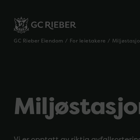
GC Rieber Eiendom
/
For leietakere
/
Miljøstasj
Miljøstasjo
Vi er opptatt av riktig avfallsorteri