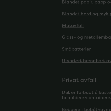
Blandet papir, papp o
Blandet hard og myk 
Matavfall
Glass- og metallembal
Småbatterier
Utsortert brennbart av
Privat avfall
Det er forbudt å kaste
beholdere/containere
Beboere i bobåthavnen