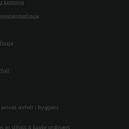
g kartong
plastemballasje
lasje
fall
 privat avfall i byggets
.
 er tillatt å kaste ordinært