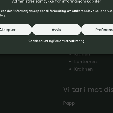
Magasinet
Administrer samtykke for informasjonskapsler
Slippen
 cookies/informasjonskapsler til forbedring av brukeropplevelse, analyse
ing.
Høyteknologisen
Administrasjons
Aksepter
Avvis
Preferans
Skipsbyggerhall
Motorhallen
Cookieerklæring
Personvernerklæring
Viken Brygge
Kranen
Lanternen
Krohnen
Vi tar i mot d
Papp