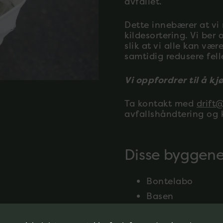
avfallet.
Dette innebærer at vi m
kildesortering. Vi ber 
slik at vi alle kan væ
samtidig redusere fel
Vi oppfordrer til å 
Ta kontakt med
drift
avfallshåndtering og k
Disse byggene
Bontelabo
Basen
Skipet