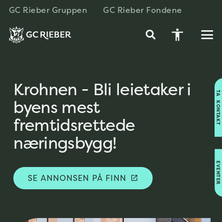
GC Rieber Gruppen
GC Rieber Fondene
accessibility
Krohnen - Bli leietaker i
TA KONTAKT
byens mest
fremtidsrettede
næringsbygg!
EVENTER
SE ANNONSEN PÅ FINN
open_in_new