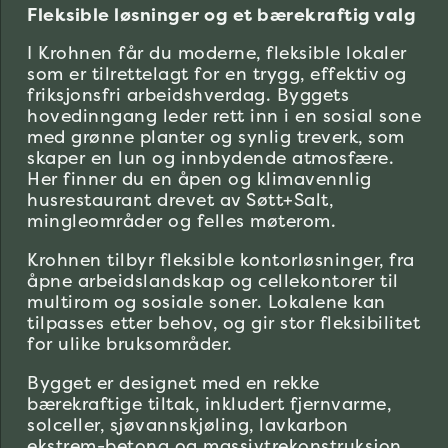
Fleksible løsninger og et bærekraftig valg
I Krohnen får du moderne, fleksible lokaler
som er tilrettelagt for en trygg, effektiv og
friksjonsfri arbeidshverdag. Byggets
hovedinngang leder rett inn i en sosial sone
med grønne planter og synlig treverk, som
skaper en lun og innbydende atmosfære.
Her finner du en åpen og klimavennlig
husrestaurant drevet av Søtt+Salt,
mingleområder og felles møterom.
Krohnen tilbyr fleksible kontorløsninger, fra
åpne arbeidslandskap og cellekontorer til
multirom og sosiale soner. Lokalene kan
tilpasses etter behov, og gir stor fleksibilitet
for ulike bruksområder.
Bygget er designet med en rekke
bærekraftige tiltak, inkludert fjernvarme,
solceller, sjøvannskjøling, lavkarbon
ekstrem-betong og massivtrekonstruksjon.