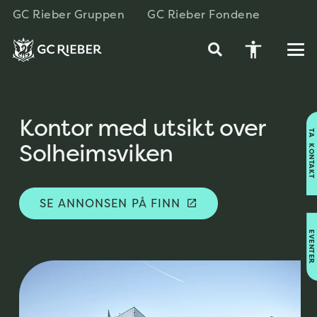
GC Rieber Gruppen
GC Rieber Fondene
accessibility
Kontor med utsikt over
TA KONTAKT
Solheimsviken
SE ANNONSEN PÅ FINN
open_in_new
EVENTER