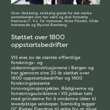
Over: Skikkelig, skikkelig glade for det sterke
samarbeidet som har vært og skal fortsette
fremover
. F.v. Tor Instanses, Stine Fiksdal, Hilde
Indresøvde og Øyvind Ramberg.
Støttet over 1800
oppstartsbedrifter
VIS eies av de største offentlige
forsknings- og
utdanningsinstitusjonene i Bergen og
har gjennom sine 20 år støttet over
1800 oppstartsbedrifter og 1600
forskningsbaserte
innovasjonsprosjekter. Rådgiverne og
forretningsutviklerne i VIS jobber tett
med gründerne for å omdanne idéer til
levedyktige selskaper. Samtidig legger
GC Rieber Eiendom til rette for at disse