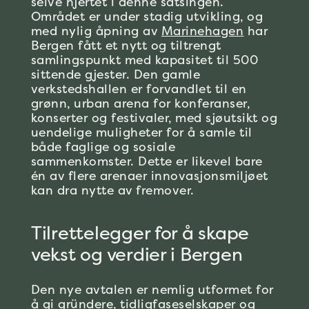
selve hjertet i denne satsingen.
Området er under stadig utvikling, og
med nylig åpning av
Marinehagen
har
Bergen fått et nytt og tiltrengt
samlingspunkt med kapasitet til 500
sittende gjester. Den gamle
verkstedshallen er forvandlet til en
grønn, urban arena for konferanser,
konserter og festivaler, med sjøutsikt og
uendelige muligheter for å samle til
både faglige og sosiale
sammenkomster. Dette er likevel bare
én av flere arenaer innovasjonsmiljøet
kan dra nytte av fremover.
Tilrettelegger for å skape
vekst og verdier i Bergen
Den nye avtalen er nemlig utformet for
å gi gründere, tidligfaseselskaper og