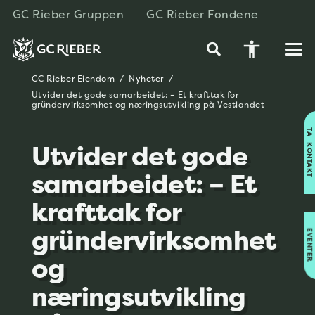
GC Rieber Gruppen
GC Rieber Fondene
accessibility
GC Rieber Eiendom
/
Nyheter
/
Utvider det gode samarbeidet: – Et krafttak for
gründervirksomhet og næringsutvikling på Vestlandet
TA KONTAKT
Utvider det gode
samarbeidet: – Et
krafttak for
gründervirksomhet
EVENTER
og
næringsutvikling