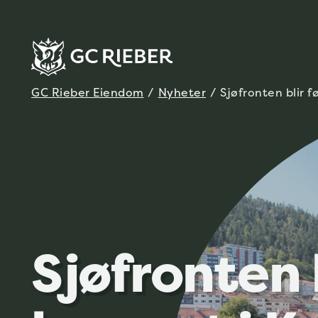
GC Rieber Eiendom
/
Nyheter
/
Sjøfronten blir 
Sjøfronten b