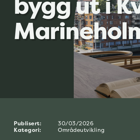
bygg ut i K
Marinehol
Publisert:
30/03/2026
Kategori:
Områdeutvikling