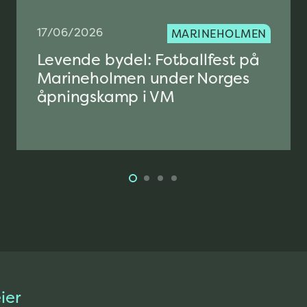
17/06/2026
MARINEHOLMEN
Levende bydel: Fotballfest på
Marineholmen under Norges
åpningskamp i VM
ier