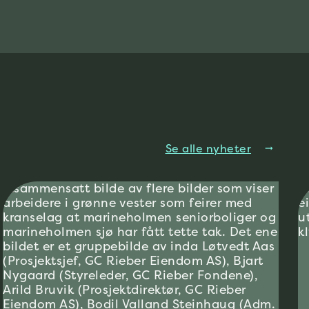
Se alle nyheter
arrow_right_alt