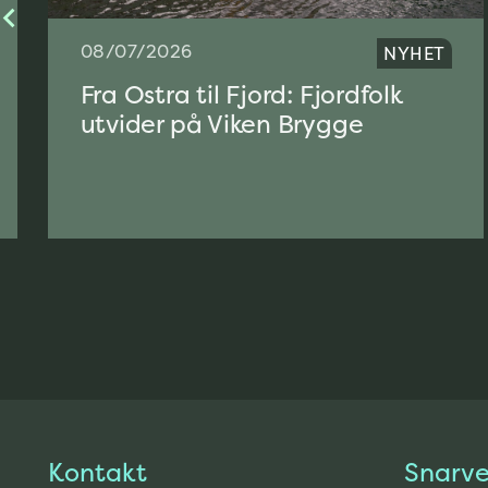
08/07/2026
NYHET
Fra Ostra til Fjord: Fjordfolk
utvider på Viken Brygge
Kontakt
Snarve