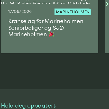
17/06/2026
MARINEHOLMEN
Kranselag for Marineholmen
Seniorboliger og SJØ
Marineholmen
Hold deg oppdatert