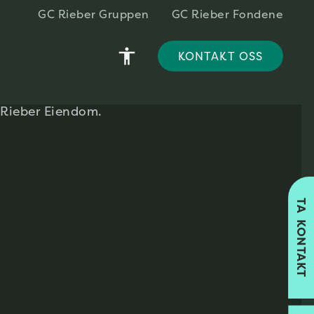
GC Rieber Gruppen
GC Rieber Fondene
accessibility
KONTAKT OSS
TA KONTAKT