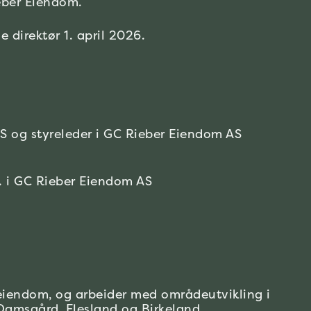
eber Eiendom.
e direktør 1. april 2026.
AS og styreleder i GC Rieber Eiendom AS
. i GC Rieber Eiendom AS
r eiendom, og arbeider med områdeutvikling i
Damsgård
,
Flesland
og
Birkeland
.