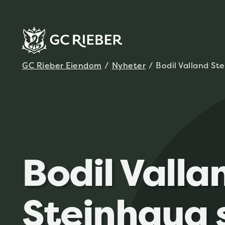
GC Rieber Eiendom
/
Nyheter
/
Bodil Valland St
Bodil Valla
Steinhaug 