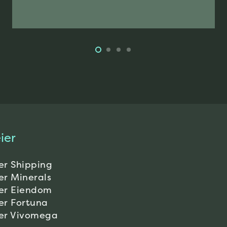
ier
er Shipping
er Minerals
er Eiendom
er Fortuna
er Vivomega