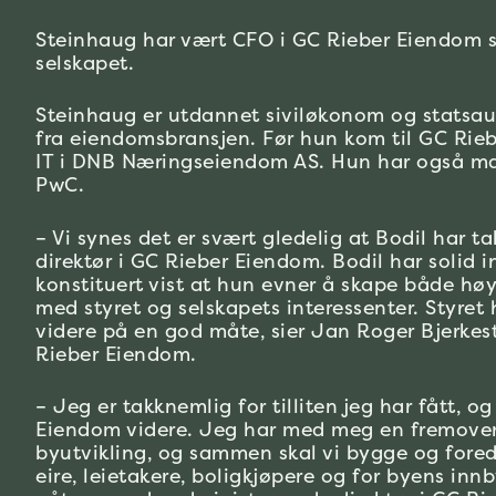
Steinhaug har vært CFO i GC Rieber Eiendom si
selskapet.
Steinhaug er utdannet siviløkonom og statsauto
fra eiendomsbransjen. Før hun kom til GC Rieb
IT i DNB Næringseiendom AS. Hun har også man
PwC.
– Vi synes det er svært gledelig at Bodil har ta
direktør i GC Rieber Eiendom. Bodil har solid 
konstituert vist at hun evner å skape både høy
med styret og selskapets interessenter. Styret ha
videre på en god måte, sier Jan Roger Bjerkest
Rieber Eiendom.
– Jeg er takknemlig for tilliten jeg har fått, og
Eiendom videre. Jeg har med meg en fremove
byutvikling, og sammen skal vi bygge og fored
eire, leietakere, boligkjøpere og for byens inn