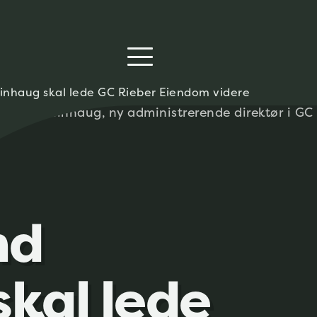
einhaug skal lede GC Rieber Eiendom videre
nd
skal lede