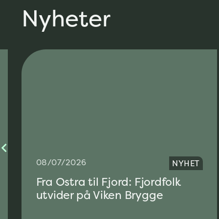
Nyheter
08/07/2026
NYHET
Fra Ostra til Fjord: Fjordfolk
utvider på Viken Brygge