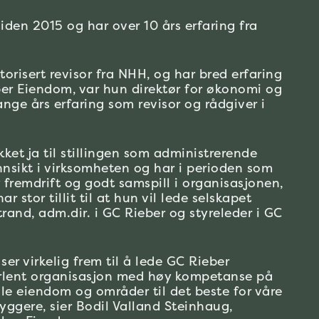
den 2015 og har over 10 års erfaring fra
risert revisor fra NHH, og har bred erfaring
er Eiendom, var hun direktør for økonomi og
ge års erfaring som revisor og rådgiver i
kket ja til stillingen som administrerende
innsikt i virksomheten og har i perioden som
 fremdrift og godt samspill i organisasjonen,
r stor tillit til at hun vil lede selskapet
rand, adm.dir. i GC Rieber og styreleder i GC
 ser virkelig frem til å lede GC Rieber
rlent organisasjon med høy kompetanse på
le eiendom og områder til det beste for våre
byggere, sier Bodil Valland Steinhaug,