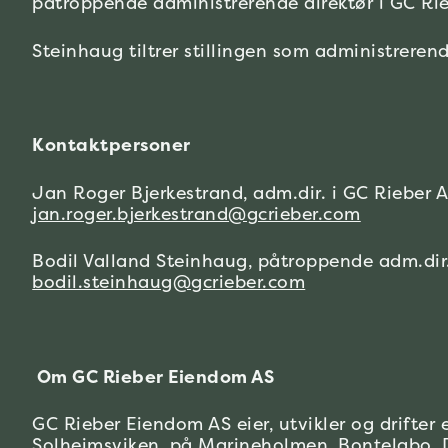
påtroppende administrerende direktør i GC Ri
Steinhaug tiltrer stillingen som administrerend
Kontaktpersoner
Jan Roger Bjerkestrand, adm.dir. i GC Rieber 
jan.roger.bjerkestrand@gcrieber.com
Bodil Valland Steinhaug, påtroppende adm.dir
bodil.steinhaug@gcrieber.com
Om GC Rieber Eiendom AS
GC Rieber Eiendom AS eier, utvikler og drifte
Solheimsviken
, på
Marineholmen
,
Bontelabo
,