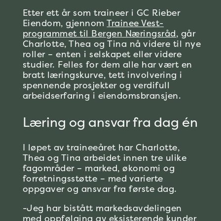
Etter ett år som traineer i GC Rieber
Eiendom, gjennom
Trainee Vest-
programmet til Bergen Næringsråd
, går
Charlotte, Thea og Tina nå videre til nye
roller – enten i selskapet eller videre
studier. Felles for dem alle har vært en
bratt læringskurve, tett involvering i
spennende prosjekter og verdifull
arbeidserfaring i eiendomsbransjen.
Læring og ansvar fra dag én
I
løpet
av
traine
e
året
har
Charlotte,
Thea
og
Tina
arbeidet
innen
tre
ulike
fagområder
– marked,
økonomi
og
forretningsstøtte
–
med
varierte
oppgaver
og
ansvar
fra
første
dag
.
-Jeg har bistått markedsavdelingen
med oppfølging av eksisterende kunder