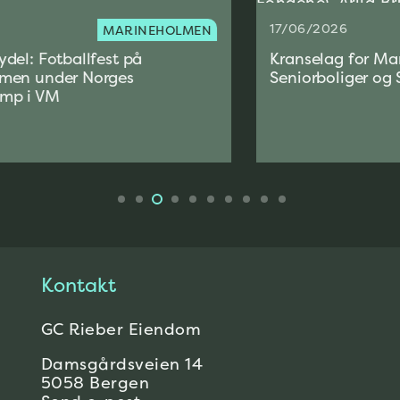
17/06/2026
MARINEHOLMEN
Kranselag for Marineholmen
Seniorboliger og SJØ Marineholmen
Kontakt
GC Rieber Eiendom
Damsgårdsveien 14
5058 Bergen