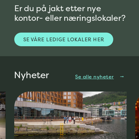
Er du på jakt etter nye
kontor- eller næringslokaler?
SE VÅRE LEDIGE LOKALER HER
Nyheter
Se alle nyheter
arrow_right_alt