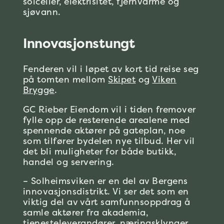
solceller, elektrisitet, fjernvarme og
sjøvann.
Innovasjonstungt
Fenderen vil i løpet av kort tid reise seg
på tomten mellom
Skipet
og
Viken
Brygge
.
GC Rieber Eiendom vil i tiden fremover
fylle opp de resterende arealene med
spennende aktører på gateplan, noe
som tilfører bydelen nye tilbud. Her vil
det bli muligheter for både butikk,
handel og servering.
– Solheimsviken er en del av Bergens
innovasjonsdistrikt. Vi ser det som en
viktig del av vårt samfunnsoppdrag å
samle aktører fra akademia,
tjenesteleverandører, næringsklynger,