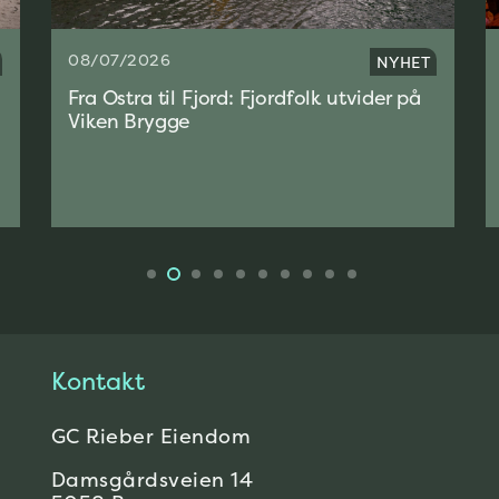
17/06/2026
MARINEHOLMEN
Levende bydel: Fotballfest på
Marineholmen under Norges
åpningskamp i VM
Kontakt
GC Rieber Eiendom
Damsgårdsveien 14